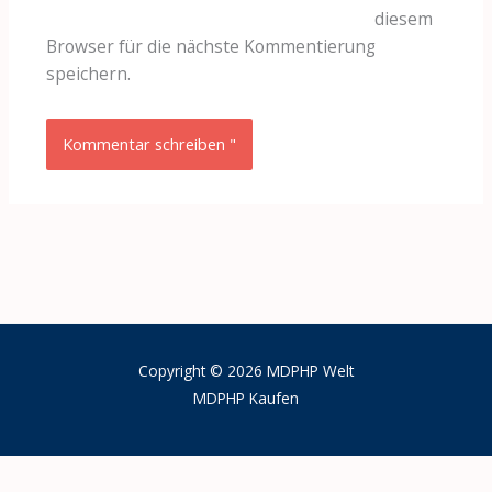
diesem
Browser für die nächste Kommentierung
speichern.
Copyright © 2026 MDPHP Welt
MDPHP Kaufen