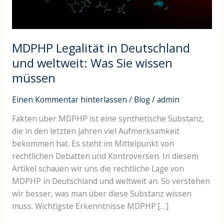
Sie
wissen
müssen
MDPHP Legalität in Deutschland
und weltweit: Was Sie wissen
müssen
Einen Kommentar hinterlassen
/
Blog
/
admin
Fakten uber MDPHP ist eine synthetische Substanz,
die in den letzten Jahren viel Aufmerksamkeit
bekommen hat. Es steht im Mittelpunkt von
rechtlichen Debatten und Kontroversen. In diesem
Artikel schauen wir uns die rechtliche Lage von
MDPHP in Deutschland und weltweit an. So verstehen
wir besser, was man über diese Substanz wissen
muss. Wichtigste Erkenntnisse MDPHP […]