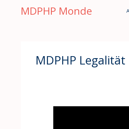
Skip
MDPHP Monde
A
to
content
MDPHP Legalität
Légalité
du
MDPHP