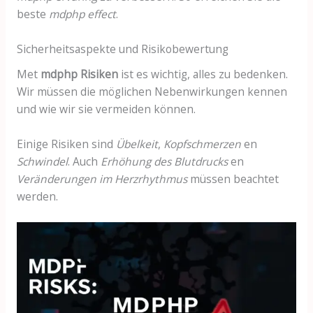
beste
mdphp effect
.
Sicherheitsaspekte und Risikobewertung
Met
mdphp Risiken
ist es wichtig, alles zu bedenken.
Wir müssen die möglichen Nebenwirkungen kennen
und wie wir sie vermeiden können.
Einige Risiken sind
Übelkeit
,
Kopfschmerzen
en
Schwindel
. Auch
Erhöhung des Blutdrucks
en
Veränderungen im Herzrhythmus
müssen beachtet
werden.