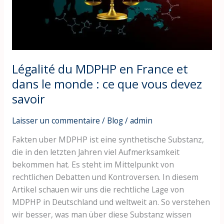
et
dans
le
monde
:
ce
Légalité du MDPHP en France et
que
dans le monde : ce que vous devez
vous
savoir
devez
savoir
Laisser un commentaire
/
Blog
/
admin
Fakten uber MDPHP ist eine synthetische Substanz,
die in den letzten Jahren viel Aufmerksamkeit
bekommen hat. Es steht im Mittelpunkt von
rechtlichen Debatten und Kontroversen. In diesem
Artikel schauen wir uns die rechtliche Lage von
MDPHP in Deutschland und weltweit an. So verstehen
wir besser, was man über diese Substanz wissen