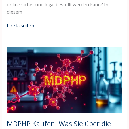
online sicher und legal bestellt werden kann? In
diesem
Lire la suite »
MDPHP
Kaufen:
Was
Sie
über
die
Anwendung
und
Sicherheit
wissen
sollten
MDPHP Kaufen: Was Sie über die