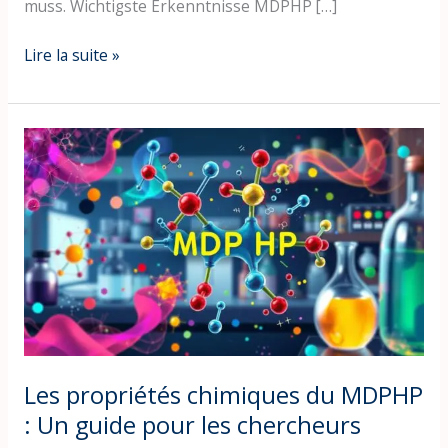
muss. Wichtigste Erkenntnisse MDPHP […]
Lire la suite »
Les
propriétés
chimiques
du
MDPHP
:
Un
guide
pour
les
chercheurs
Les propriétés chimiques du MDPHP
: Un guide pour les chercheurs