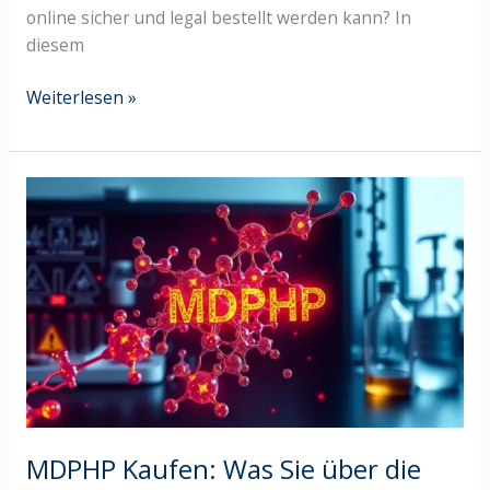
online sicher und legal bestellt werden kann? In
diesem
Weiterlesen »
MDPHP
Kaufen:
Was
Sie
über
die
Anwendung
und
Sicherheit
wissen
sollten
MDPHP Kaufen: Was Sie über die