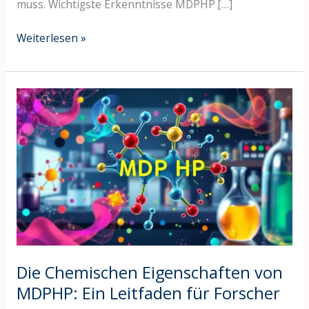
muss. Wichtigste Erkenntnisse MDPHP […]
Weiterlesen »
Die
Chemischen
Eigenschaften
von
MDPHP:
Ein
Leitfaden
für
Forscher
Die Chemischen Eigenschaften von
MDPHP: Ein Leitfaden für Forscher