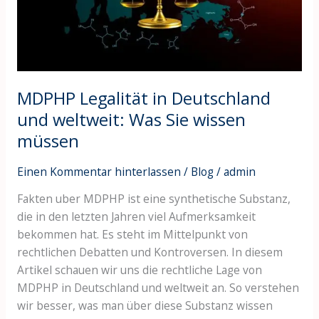
weltweit:
Was
Sie
wissen
müssen
MDPHP Legalität in Deutschland
und weltweit: Was Sie wissen
müssen
Einen Kommentar hinterlassen
/
Blog
/
admin
Fakten uber MDPHP ist eine synthetische Substanz,
die in den letzten Jahren viel Aufmerksamkeit
bekommen hat. Es steht im Mittelpunkt von
rechtlichen Debatten und Kontroversen. In diesem
Artikel schauen wir uns die rechtliche Lage von
MDPHP in Deutschland und weltweit an. So verstehen
wir besser, was man über diese Substanz wissen