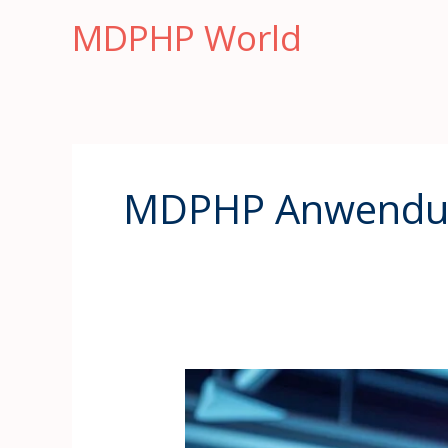
Skip
MDPHP World
to
content
MDPHP Anwendu
Warum
MDPHP
bei