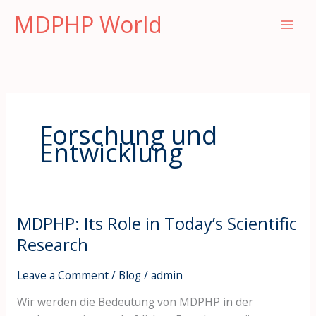
Skip
MDPHP World
to
content
Forschung und
Entwicklung
MDPHP: Its Role in Today’s Scientific
MDPHP:
Its
Research
Role
in
Leave a Comment
/
Blog
/
admin
Today’s
Wir werden die Bedeutung von MDPHP in der
Scientific