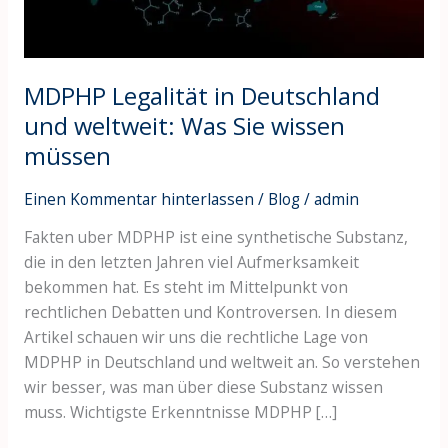
Sie
wissen
müssen
MDPHP Legalität in Deutschland
und weltweit: Was Sie wissen
müssen
Einen Kommentar hinterlassen
/
Blog
/
admin
Fakten uber MDPHP ist eine synthetische Substanz,
die in den letzten Jahren viel Aufmerksamkeit
bekommen hat. Es steht im Mittelpunkt von
rechtlichen Debatten und Kontroversen. In diesem
Artikel schauen wir uns die rechtliche Lage von
MDPHP in Deutschland und weltweit an. So verstehen
wir besser, was man über diese Substanz wissen
muss. Wichtigste Erkenntnisse MDPHP […]