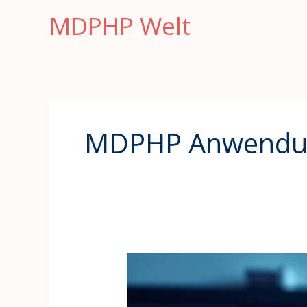
Zum
MDPHP Welt
Inhalt
springen
MDPHP Anwendu
MDPHP
Kaufen:
Was