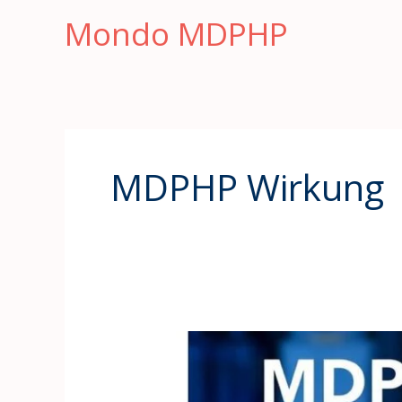
Vai
Mondo MDPHP
al
contenuto
MDPHP Wirkung
MDPHP
im
Vergleich: