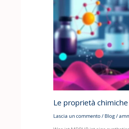
ricercatori
Le proprietà chimiche
Lascia un commento
/
Blog
/
amm