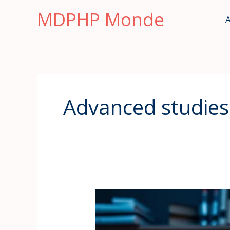
Skip
MDPHP Monde
A
to
content
Advanced studies
Principaux
points
à