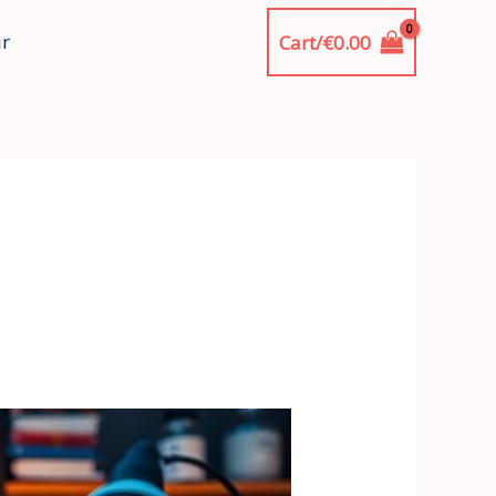
ir
Cart/
€
0.00